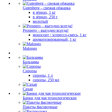
Gutenberg – свежая обжарка
в зёрнах, 1 кг
в зёрнах, 250 г
молотый
Prospero – выгодно всегда!
моносорт / эспрессо-смесь, 1 кг
ароматизированный, 1 кг
Malongo
Бальзамы
Сиропы
сиропы, 1 л
сиропы, 250 мл
Сахар
Банки для чая технологические
Пакеты фасовочные