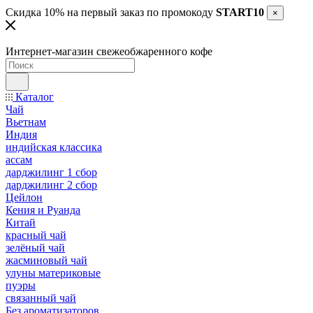
Скидка 10% на первый заказ по промокоду
START10
×
Интернет-магазин свежеобжаренного кофе
Каталог
Чай
Вьетнам
Индия
индийская классика
ассам
дарджилинг 1 сбор
дарджилинг 2 сбор
Цейлон
Кения и Руанда
Китай
красный чай
зелёный чай
жасминовый чай
улуны материковые
пуэры
связанный чай
Без ароматизаторов