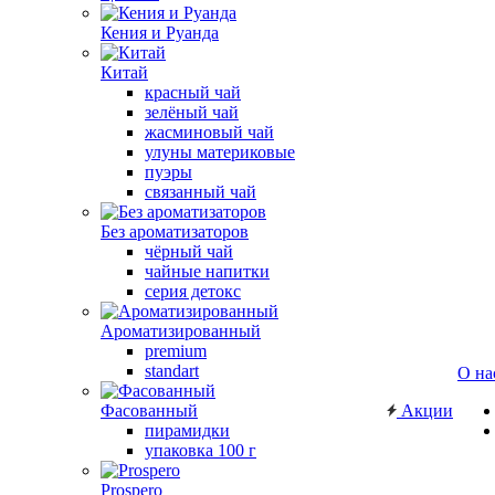
Кения и Руанда
Китай
красный чай
зелёный чай
жасминовый чай
улуны материковые
пуэры
связанный чай
Без ароматизаторов
чёрный чай
чайные напитки
серия детокс
Ароматизированный
premium
standart
О на
Фасованный
Акции
пирамидки
упаковка 100 г
Prospero