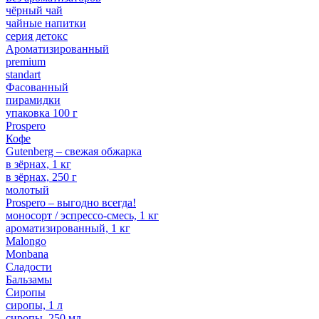
чёрный чай
чайные напитки
серия детокс
Ароматизированный
premium
standart
Фасованный
пирамидки
упаковка 100 г
Prospero
Кофе
Gutenberg – свежая обжарка
в зёрнах, 1 кг
в зёрнах, 250 г
молотый
Prospero – выгодно всегда!
моносорт / эспрессо-смесь, 1 кг
ароматизированный, 1 кг
Malongo
Monbana
Сладости
Бальзамы
Сиропы
сиропы, 1 л
сиропы, 250 мл