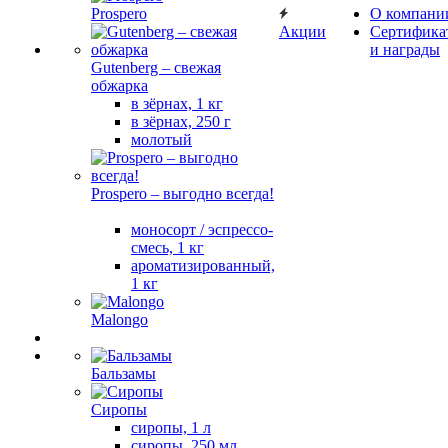
Prospero
О компани
Акции
Сертифика
и награды
Gutenberg – свежая
обжарка
в зёрнах, 1 кг
в зёрнах, 250 г
молотый
Prospero – выгодно всегда!
моносорт / эспрессо-
смесь, 1 кг
ароматизированный,
1 кг
Malongo
Бальзамы
Сиропы
сиропы, 1 л
сиропы, 250 мл