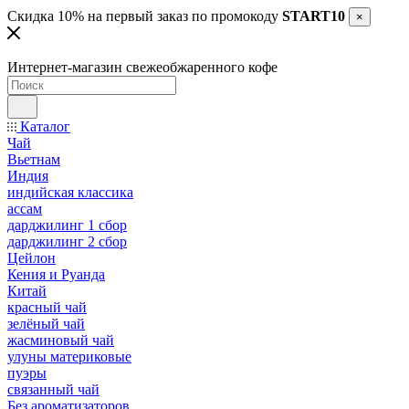
Скидка 10% на первый заказ по промокоду
START10
×
Интернет-магазин свежеобжаренного кофе
Каталог
Чай
Вьетнам
Индия
индийская классика
ассам
дарджилинг 1 сбор
дарджилинг 2 сбор
Цейлон
Кения и Руанда
Китай
красный чай
зелёный чай
жасминовый чай
улуны материковые
пуэры
связанный чай
Без ароматизаторов