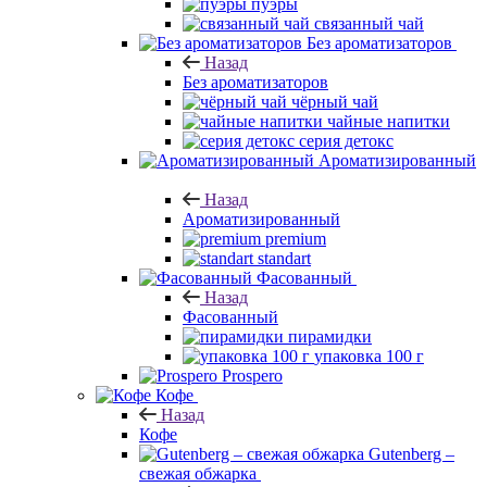
пуэры
связанный чай
Без ароматизаторов
Назад
Без ароматизаторов
чёрный чай
чайные напитки
серия детокс
Ароматизированный
Назад
Ароматизированный
premium
standart
Фасованный
Назад
Фасованный
пирамидки
упаковка 100 г
Prospero
Кофе
Назад
Кофе
Gutenberg –
свежая обжарка