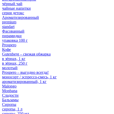
чёрный чай
чайные напитки
серия детокс
Ароматизированный
premium
standart
Фасованный
пирамидки
упаковка 100 г
Prospero
Кофе
Gutenberg – свежая обжарка
в зёрнах, 1 кг
в зёрнах, 250 г
молотый
Prospero – выгодно всегда!
моносорт / эспрессо-смесь, 1 кг
ароматизированный, 1 кг
Malongo
Monbana
Сладости
Бальзамы
Сиропы
сиропы, 1 л
сиропы, 250 мл