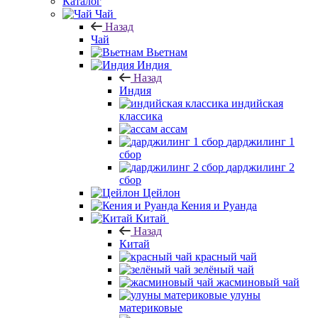
Каталог
Чай
Назад
Чай
Вьетнам
Индия
Назад
Индия
индийская
классика
ассам
дарджилинг 1
сбор
дарджилинг 2
сбор
Цейлон
Кения и Руанда
Китай
Назад
Китай
красный чай
зелёный чай
жасминовый чай
улуны
материковые