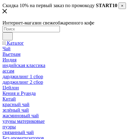
Скидка 10% на первый заказ по промокоду
START10
×
Интернет-магазин свежеобжаренного кофе
Каталог
Чай
Вьетнам
Индия
индийская классика
ассам
дарджилинг 1 сбор
дарджилинг 2 сбор
Цейлон
Кения и Руанда
Китай
красный чай
зелёный чай
жасминовый чай
улуны материковые
пуэры
связанный чай
Без ароматизаторов