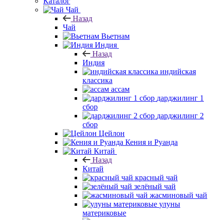
Каталог
Чай
Назад
Чай
Вьетнам
Индия
Назад
Индия
индийская
классика
ассам
дарджилинг 1
сбор
дарджилинг 2
сбор
Цейлон
Кения и Руанда
Китай
Назад
Китай
красный чай
зелёный чай
жасминовый чай
улуны
материковые