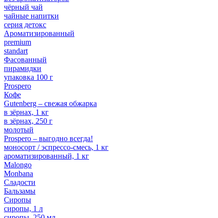
чёрный чай
чайные напитки
серия детокс
Ароматизированный
premium
standart
Фасованный
пирамидки
упаковка 100 г
Prospero
Кофе
Gutenberg – свежая обжарка
в зёрнах, 1 кг
в зёрнах, 250 г
молотый
Prospero – выгодно всегда!
моносорт / эспрессо-смесь, 1 кг
ароматизированный, 1 кг
Malongo
Monbana
Сладости
Бальзамы
Сиропы
сиропы, 1 л
сиропы, 250 мл