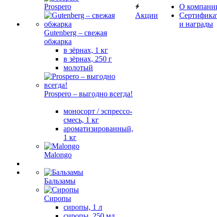
Prospero
О компани
Акции
Сертифика
и награды
Gutenberg – свежая
обжарка
в зёрнах, 1 кг
в зёрнах, 250 г
молотый
Prospero – выгодно всегда!
моносорт / эспрессо-
смесь, 1 кг
ароматизированный,
1 кг
Malongo
Бальзамы
Сиропы
сиропы, 1 л
сиропы, 250 мл