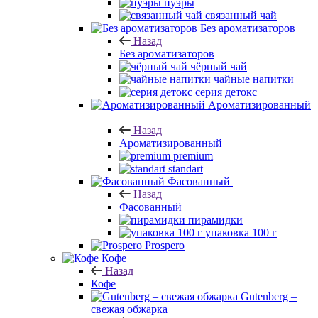
пуэры
связанный чай
Без ароматизаторов
Назад
Без ароматизаторов
чёрный чай
чайные напитки
серия детокс
Ароматизированный
Назад
Ароматизированный
premium
standart
Фасованный
Назад
Фасованный
пирамидки
упаковка 100 г
Prospero
Кофе
Назад
Кофе
Gutenberg –
свежая обжарка