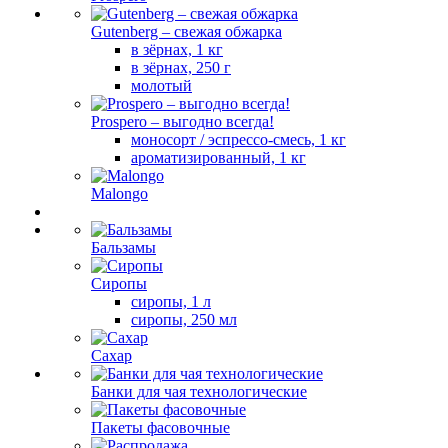
Gutenberg – свежая обжарка
в зёрнах, 1 кг
в зёрнах, 250 г
молотый
Prospero – выгодно всегда!
моносорт / эспрессо-смесь, 1 кг
ароматизированный, 1 кг
Malongo
Бальзамы
Сиропы
сиропы, 1 л
сиропы, 250 мл
Сахар
Банки для чая технологические
Пакеты фасовочные