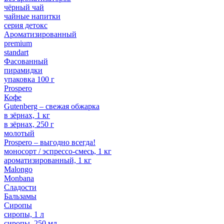
чёрный чай
чайные напитки
серия детокс
Ароматизированный
premium
standart
Фасованный
пирамидки
упаковка 100 г
Prospero
Кофе
Gutenberg – свежая обжарка
в зёрнах, 1 кг
в зёрнах, 250 г
молотый
Prospero – выгодно всегда!
моносорт / эспрессо-смесь, 1 кг
ароматизированный, 1 кг
Malongo
Monbana
Сладости
Бальзамы
Сиропы
сиропы, 1 л
сиропы, 250 мл