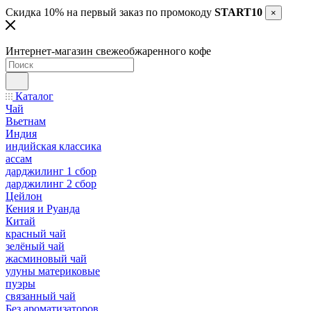
Скидка 10% на первый заказ по промокоду
START10
×
Интернет-магазин свежеобжаренного кофе
Каталог
Чай
Вьетнам
Индия
индийская классика
ассам
дарджилинг 1 сбор
дарджилинг 2 сбор
Цейлон
Кения и Руанда
Китай
красный чай
зелёный чай
жасминовый чай
улуны материковые
пуэры
связанный чай
Без ароматизаторов