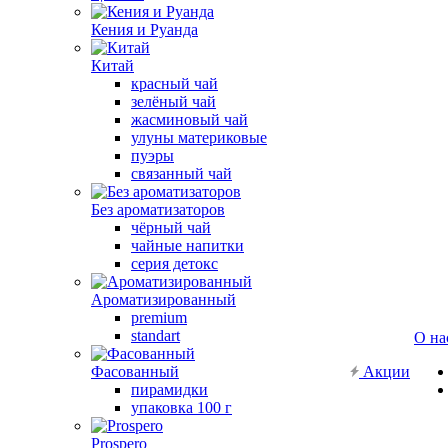
Кения и Руанда
Китай
красный чай
зелёный чай
жасминовый чай
улуны материковые
пуэры
связанный чай
Без ароматизаторов
чёрный чай
чайные напитки
серия детокс
Ароматизированный
premium
standart
О на
Фасованный
Акции
пирамидки
упаковка 100 г
Prospero