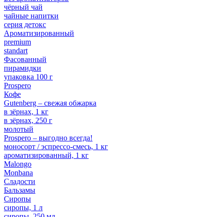
чёрный чай
чайные напитки
серия детокс
Ароматизированный
premium
standart
Фасованный
пирамидки
упаковка 100 г
Prospero
Кофе
Gutenberg – свежая обжарка
в зёрнах, 1 кг
в зёрнах, 250 г
молотый
Prospero – выгодно всегда!
моносорт / эспрессо-смесь, 1 кг
ароматизированный, 1 кг
Malongo
Monbana
Сладости
Бальзамы
Сиропы
сиропы, 1 л
сиропы, 250 мл