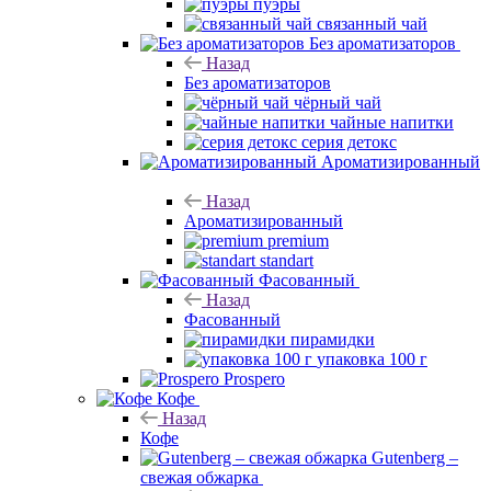
пуэры
связанный чай
Без ароматизаторов
Назад
Без ароматизаторов
чёрный чай
чайные напитки
серия детокс
Ароматизированный
Назад
Ароматизированный
premium
standart
Фасованный
Назад
Фасованный
пирамидки
упаковка 100 г
Prospero
Кофе
Назад
Кофе
Gutenberg –
свежая обжарка