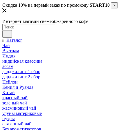
Скидка 10% на первый заказ по промокоду
START10
×
Интернет-магазин свежеобжаренного кофе
Каталог
Чай
Вьетнам
Индия
индийская классика
ассам
дарджилинг 1 сбор
дарджилинг 2 сбор
Цейлон
Кения и Руанда
Китай
красный чай
зелёный чай
жасминовый чай
улуны материковые
пуэры
связанный чай
Без ароматизаторов