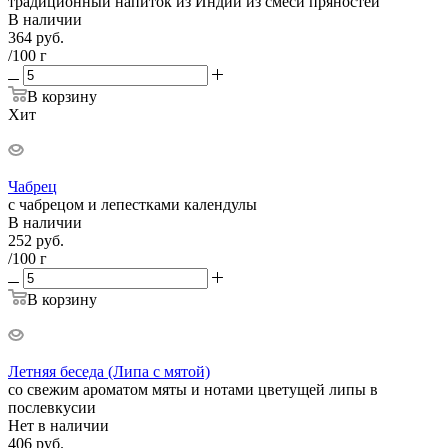
традиционный напиток из Индии из смеси пряностей
В наличии
364
руб.
/100 г
В корзину
Хит
Чабрец
с чабрецом и лепестками календулы
В наличии
252
руб.
/100 г
В корзину
Летняя беседа (Липа с мятой)
со свежим ароматом мяты и нотами цветущей липы в
послевкусии
Нет в наличии
406
руб.