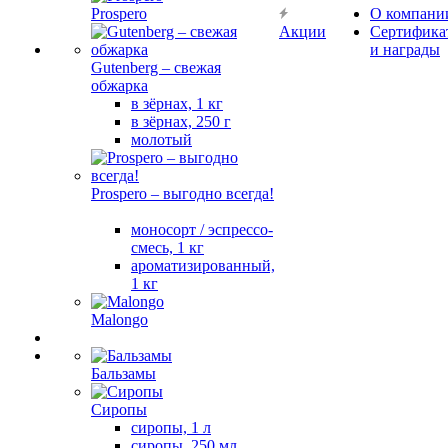
Prospero
О компани
Акции
Сертифика
и награды
Gutenberg – свежая
обжарка
в зёрнах, 1 кг
в зёрнах, 250 г
молотый
Prospero – выгодно всегда!
моносорт / эспрессо-
смесь, 1 кг
ароматизированный,
1 кг
Malongo
Бальзамы
Сиропы
сиропы, 1 л
сиропы, 250 мл