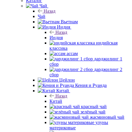
Каталог
Чай
Назад
Чай
Вьетнам
Индия
Назад
Индия
индийская
классика
ассам
дарджилинг 1
сбор
дарджилинг 2
сбор
Цейлон
Кения и Руанда
Китай
Назад
Китай
красный чай
зелёный чай
жасминовый чай
улуны
материковые