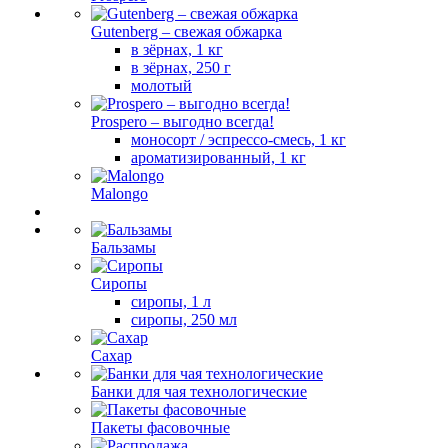
Gutenberg – свежая обжарка
в зёрнах, 1 кг
в зёрнах, 250 г
молотый
Prospero – выгодно всегда!
моносорт / эспрессо-смесь, 1 кг
ароматизированный, 1 кг
Malongo
Бальзамы
Сиропы
сиропы, 1 л
сиропы, 250 мл
Сахар
Банки для чая технологические
Пакеты фасовочные