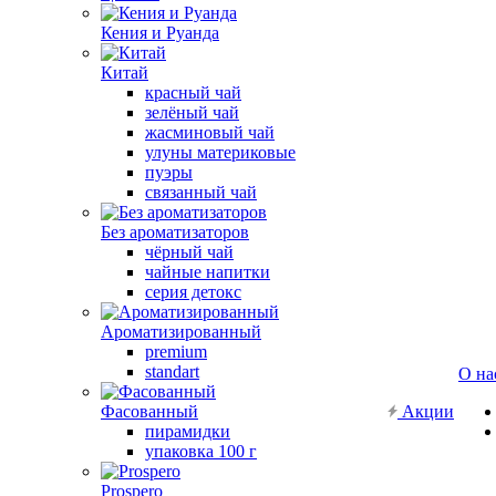
Кения и Руанда
Китай
красный чай
зелёный чай
жасминовый чай
улуны материковые
пуэры
связанный чай
Без ароматизаторов
чёрный чай
чайные напитки
серия детокс
Ароматизированный
premium
standart
О на
Фасованный
Акции
пирамидки
упаковка 100 г
Prospero