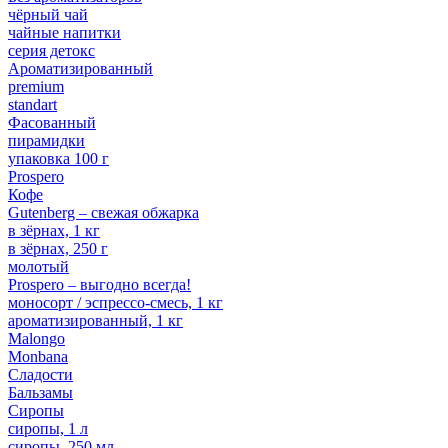
чёрный чай
чайные напитки
серия детокс
Ароматизированный
premium
standart
Фасованный
пирамидки
упаковка 100 г
Prospero
Кофе
Gutenberg – свежая обжарка
в зёрнах, 1 кг
в зёрнах, 250 г
молотый
Prospero – выгодно всегда!
моносорт / эспрессо-смесь, 1 кг
ароматизированный, 1 кг
Malongo
Monbana
Сладости
Бальзамы
Сиропы
сиропы, 1 л
сиропы, 250 мл