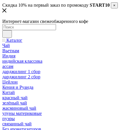
Скидка 10% на первый заказ по промокоду
START10
×
Интернет-магазин свежеобжаренного кофе
Каталог
Чай
Вьетнам
Индия
индийская классика
ассам
дарджилинг 1 сбор
дарджилинг 2 сбор
Цейлон
Кения и Руанда
Китай
красный чай
зелёный чай
жасминовый чай
улуны материковые
пуэры
связанный чай
Без ароматизаторов