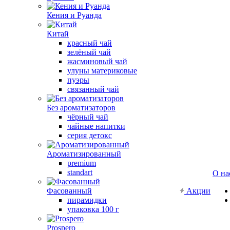
Кения и Руанда
Китай
красный чай
зелёный чай
жасминовый чай
улуны материковые
пуэры
связанный чай
Без ароматизаторов
чёрный чай
чайные напитки
серия детокс
Ароматизированный
premium
standart
О на
Фасованный
Акции
пирамидки
упаковка 100 г
Prospero