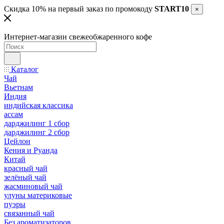
Скидка 10% на первый заказ по промокоду
START10
×
Интернет-магазин свежеобжаренного кофе
Каталог
Чай
Вьетнам
Индия
индийская классика
ассам
дарджилинг 1 сбор
дарджилинг 2 сбор
Цейлон
Кения и Руанда
Китай
красный чай
зелёный чай
жасминовый чай
улуны материковые
пуэры
связанный чай
Без ароматизаторов