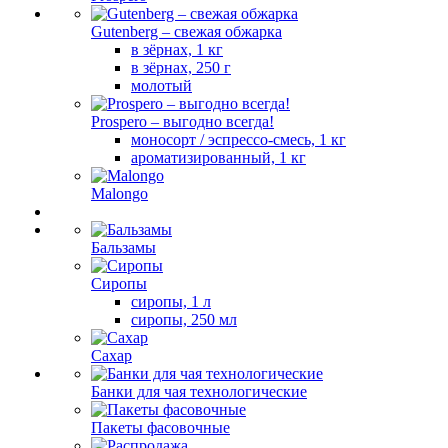
Gutenberg – свежая обжарка
в зёрнах, 1 кг
в зёрнах, 250 г
молотый
Prospero – выгодно всегда!
моносорт / эспрессо-смесь, 1 кг
ароматизированный, 1 кг
Malongo
Бальзамы
Сиропы
сиропы, 1 л
сиропы, 250 мл
Сахар
Банки для чая технологические
Пакеты фасовочные