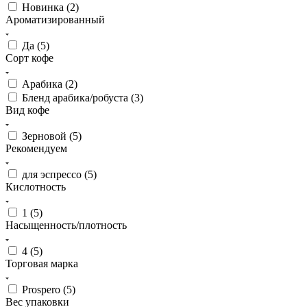
Новинка (
2
)
Ароматизированный
Да (
5
)
Сорт кофе
Арабика (
2
)
Бленд арабика/робуста (
3
)
Вид кофе
Зерновой (
5
)
Рекомендуем
для эспрессо (
5
)
Кислотность
1 (
5
)
Насыщенность/плотность
4 (
5
)
Торговая марка
Prospero (
5
)
Вес упаковки