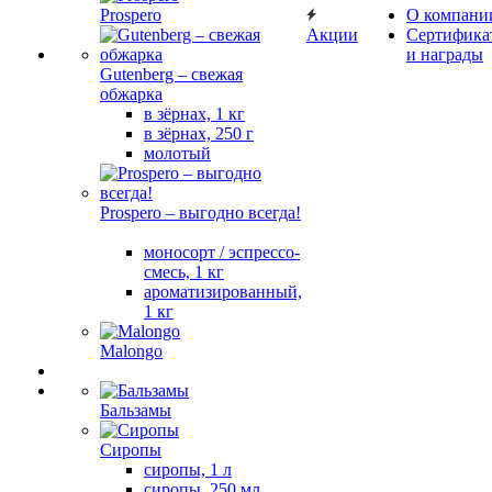
Prospero
О компани
Акции
Сертифика
и награды
Gutenberg – свежая
обжарка
в зёрнах, 1 кг
в зёрнах, 250 г
молотый
Prospero – выгодно всегда!
моносорт / эспрессо-
смесь, 1 кг
ароматизированный,
1 кг
Malongo
Бальзамы
Сиропы
сиропы, 1 л
сиропы, 250 мл