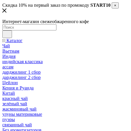
Скидка 10% на первый заказ по промокоду
START10
×
Интернет-магазин свежеобжаренного кофе
Каталог
Чай
Вьетнам
Индия
индийская классика
ассам
дарджилинг 1 сбор
дарджилинг 2 сбор
Цейлон
Кения и Руанда
Китай
красный чай
зелёный чай
жасминовый чай
улуны материковые
пуэры
связанный чай
Без ароматизаторов