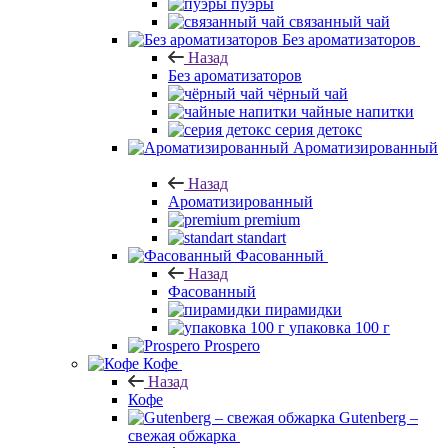
пуэры
связанный чай
Без ароматизаторов
Назад
Без ароматизаторов
чёрный чай
чайные напитки
серия детокс
Ароматизированный
Назад
Ароматизированный
premium
standart
Фасованный
Назад
Фасованный
пирамидки
упаковка 100 г
Prospero
Кофе
Назад
Кофе
Gutenberg –
свежая обжарка