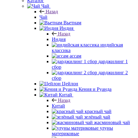
Каталог
Чай
Назад
Чай
Вьетнам
Индия
Назад
Индия
индийская
классика
ассам
дарджилинг 1
сбор
дарджилинг 2
сбор
Цейлон
Кения и Руанда
Китай
Назад
Китай
красный чай
зелёный чай
жасминовый чай
улуны
материковые