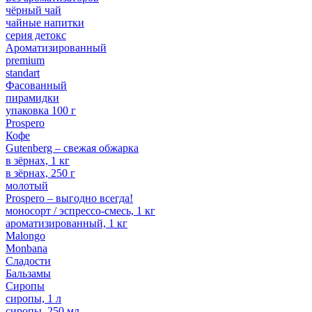
чёрный чай
чайные напитки
серия детокс
Ароматизированный
premium
standart
Фасованный
пирамидки
упаковка 100 г
Prospero
Кофе
Gutenberg – свежая обжарка
в зёрнах, 1 кг
в зёрнах, 250 г
молотый
Prospero – выгодно всегда!
моносорт / эспрессо-смесь, 1 кг
ароматизированный, 1 кг
Malongo
Monbana
Сладости
Бальзамы
Сиропы
сиропы, 1 л
сиропы, 250 мл