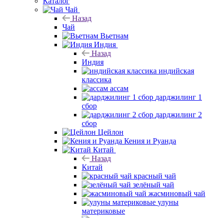
Каталог
Чай
Назад
Чай
Вьетнам
Индия
Назад
Индия
индийская
классика
ассам
дарджилинг 1
сбор
дарджилинг 2
сбор
Цейлон
Кения и Руанда
Китай
Назад
Китай
красный чай
зелёный чай
жасминовый чай
улуны
материковые