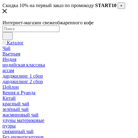
Скидка 10% на первый заказ по промокоду
START10
×
Интернет-магазин свежеобжаренного кофе
Каталог
Чай
Вьетнам
Индия
индийская классика
ассам
дарджилинг 1 сбор
дарджилинг 2 сбор
Цейлон
Кения и Руанда
Китай
красный чай
зелёный чай
жасминовый чай
улуны материковые
пуэры
связанный чай
Без ароматизаторов