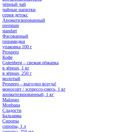
чёрный чай
чайные напитки
серия детокс
Ароматизированный
premium
standart
Фасованный
пирамидки
упаковка 100 г
Prospero
Кофе
Gutenberg – свежая обжарка
в зёрнах, 1 кг
в зёрнах, 250 г
молотый
Prospero – выгодно всегда!
моносорт / эспрессо-смесь, 1 кг
ароматизированный, 1 кг
Malongo
Monbana
Сладости
Бальзамы
Сиропы
сиропы, 1 л
сиропы, 250 мл