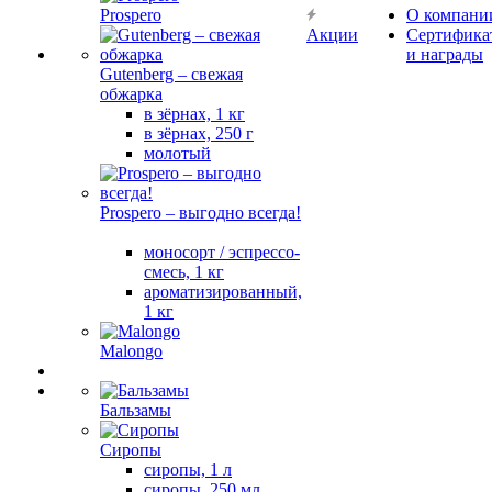
Prospero
О компани
Акции
Сертифика
и награды
Gutenberg – свежая
обжарка
в зёрнах, 1 кг
в зёрнах, 250 г
молотый
Prospero – выгодно всегда!
моносорт / эспрессо-
смесь, 1 кг
ароматизированный,
1 кг
Malongo
Бальзамы
Сиропы
сиропы, 1 л
сиропы, 250 мл