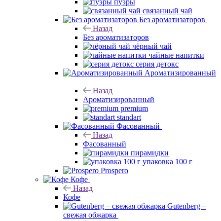
пуэры
связанный чай
Без ароматизаторов
Назад
Без ароматизаторов
чёрный чай
чайные напитки
серия детокс
Ароматизированный
Назад
Ароматизированный
premium
standart
Фасованный
Назад
Фасованный
пирамидки
упаковка 100 г
Prospero
Кофе
Назад
Кофе
Gutenberg –
свежая обжарка