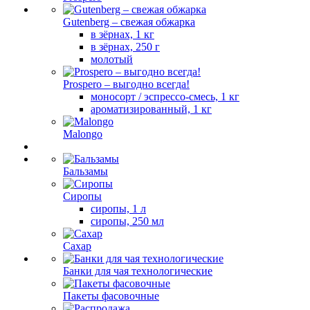
Gutenberg – свежая обжарка
в зёрнах, 1 кг
в зёрнах, 250 г
молотый
Prospero – выгодно всегда!
моносорт / эспрессо-смесь, 1 кг
ароматизированный, 1 кг
Malongo
Бальзамы
Сиропы
сиропы, 1 л
сиропы, 250 мл
Сахар
Банки для чая технологические
Пакеты фасовочные