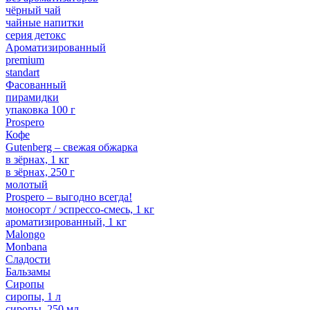
чёрный чай
чайные напитки
серия детокс
Ароматизированный
premium
standart
Фасованный
пирамидки
упаковка 100 г
Prospero
Кофе
Gutenberg – свежая обжарка
в зёрнах, 1 кг
в зёрнах, 250 г
молотый
Prospero – выгодно всегда!
моносорт / эспрессо-смесь, 1 кг
ароматизированный, 1 кг
Malongo
Monbana
Сладости
Бальзамы
Сиропы
сиропы, 1 л
сиропы, 250 мл