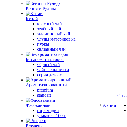
Кения и Руанда
Китай
красный чай
зелёный чай
жасминовый чай
улуны материковые
пуэры
связанный чай
Без ароматизаторов
чёрный чай
чайные напитки
серия детокс
Ароматизированный
premium
standart
О на
Фасованный
Акции
пирамидки
упаковка 100 г
Prospero