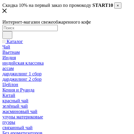
Скидка 10% на первый заказ по промокоду
START10
×
Интернет-магазин свежеобжаренного кофе
Каталог
Чай
Вьетнам
Индия
индийская классика
ассам
дарджилинг 1 сбор
дарджилинг 2 сбор
Цейлон
Кения и Руанда
Китай
красный чай
зелёный чай
жасминовый чай
улуны материковые
пуэры
связанный чай
Без ароматизаторов