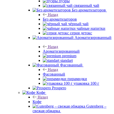
пуэры
связанный чай
Без ароматизаторов
Назад
Без ароматизаторов
чёрный чай
чайные напитки
серия детокс
Ароматизированный
Назад
Ароматизированный
premium
standart
Фасованный
Назад
Фасованный
пирамидки
упаковка 100 г
Prospero
Кофе
Назад
Кофе
Gutenberg –
свежая обжарка