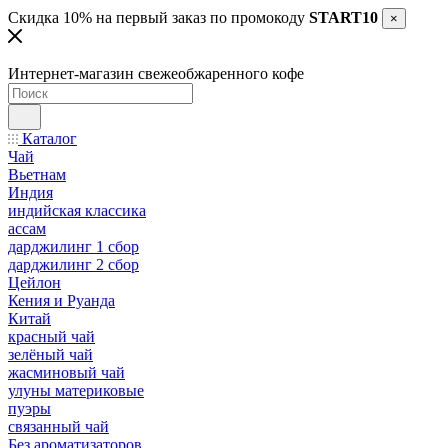
Скидка 10% на первый заказ по промокоду
START10
×
Интернет-магазин свежеобжаренного кофе
Каталог
Чай
Вьетнам
Индия
индийская классика
ассам
дарджилинг 1 сбор
дарджилинг 2 сбор
Цейлон
Кения и Руанда
Китай
красный чай
зелёный чай
жасминовый чай
улуны материковые
пуэры
связанный чай
Без ароматизаторов