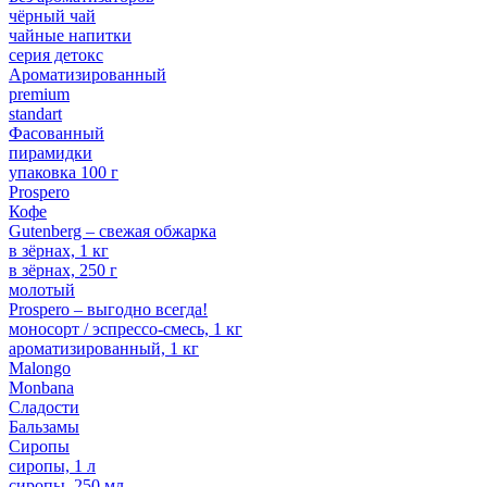
чёрный чай
чайные напитки
серия детокс
Ароматизированный
premium
standart
Фасованный
пирамидки
упаковка 100 г
Prospero
Кофе
Gutenberg – свежая обжарка
в зёрнах, 1 кг
в зёрнах, 250 г
молотый
Prospero – выгодно всегда!
моносорт / эспрессо-смесь, 1 кг
ароматизированный, 1 кг
Malongo
Monbana
Сладости
Бальзамы
Сиропы
сиропы, 1 л
сиропы, 250 мл