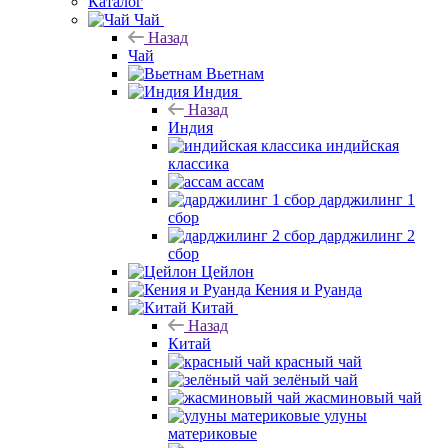
Каталог
Чай
Назад
Чай
Вьетнам
Индия
Назад
Индия
индийская
классика
ассам
дарджилинг 1
сбор
дарджилинг 2
сбор
Цейлон
Кения и Руанда
Китай
Назад
Китай
красный чай
зелёный чай
жасминовый чай
улуны
материковые