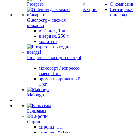
Prospero
О компани
Акции
Сертифика
и награды
Gutenberg – свежая
обжарка
в зёрнах, 1 кг
в зёрнах, 250 г
молотый
Prospero – выгодно всегда!
моносорт / эспрессо-
смесь, 1 кг
ароматизированный,
1 кг
Malongo
Бальзамы
Сиропы
сиропы, 1 л
сиропы, 250 мл