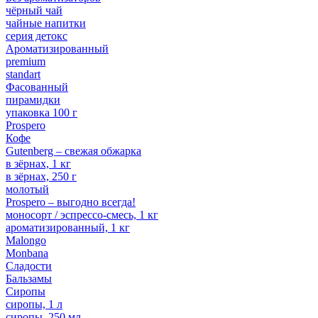
чёрный чай
чайные напитки
серия детокс
Ароматизированный
premium
standart
Фасованный
пирамидки
упаковка 100 г
Prospero
Кофе
Gutenberg – свежая обжарка
в зёрнах, 1 кг
в зёрнах, 250 г
молотый
Prospero – выгодно всегда!
моносорт / эспрессо-смесь, 1 кг
ароматизированный, 1 кг
Malongo
Monbana
Сладости
Бальзамы
Сиропы
сиропы, 1 л
сиропы, 250 мл