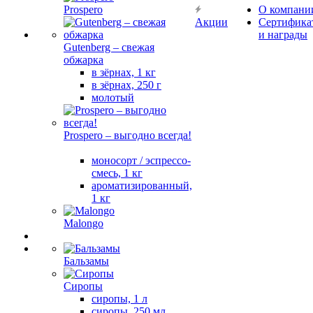
Prospero
О компани
Акции
Сертифика
и награды
Gutenberg – свежая
обжарка
в зёрнах, 1 кг
в зёрнах, 250 г
молотый
Prospero – выгодно всегда!
моносорт / эспрессо-
смесь, 1 кг
ароматизированный,
1 кг
Malongo
Бальзамы
Сиропы
сиропы, 1 л
сиропы, 250 мл