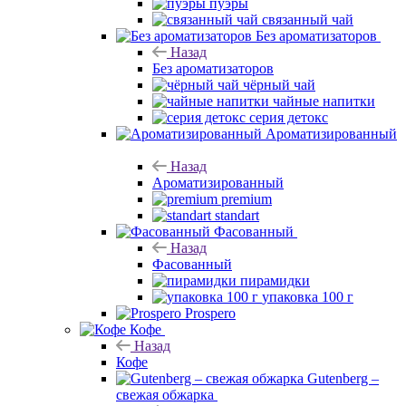
пуэры
связанный чай
Без ароматизаторов
Назад
Без ароматизаторов
чёрный чай
чайные напитки
серия детокс
Ароматизированный
Назад
Ароматизированный
premium
standart
Фасованный
Назад
Фасованный
пирамидки
упаковка 100 г
Prospero
Кофе
Назад
Кофе
Gutenberg –
свежая обжарка