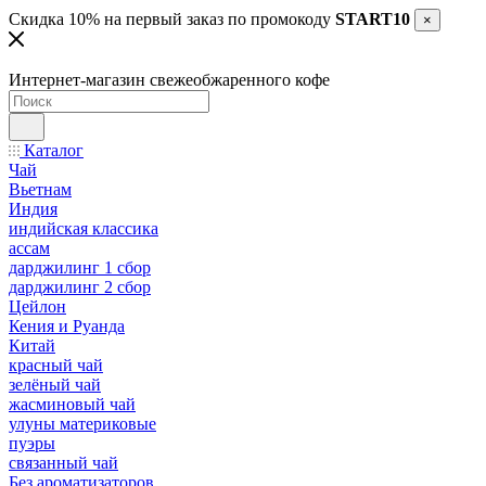
Скидка 10% на первый заказ по промокоду
START10
×
Интернет-магазин свежеобжаренного кофе
Каталог
Чай
Вьетнам
Индия
индийская классика
ассам
дарджилинг 1 сбор
дарджилинг 2 сбор
Цейлон
Кения и Руанда
Китай
красный чай
зелёный чай
жасминовый чай
улуны материковые
пуэры
связанный чай
Без ароматизаторов