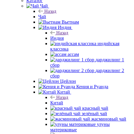
Каталог
Чай
Назад
Чай
Вьетнам
Индия
Назад
Индия
индийская
классика
ассам
дарджилинг 1
сбор
дарджилинг 2
сбор
Цейлон
Кения и Руанда
Китай
Назад
Китай
красный чай
зелёный чай
жасминовый чай
улуны
материковые