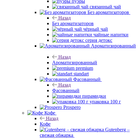
пуэры
связанный чай
Без ароматизаторов
Назад
Без ароматизаторов
чёрный чай
чайные напитки
серия детокс
Ароматизированный
Назад
Ароматизированный
premium
standart
Фасованный
Назад
Фасованный
пирамидки
упаковка 100 г
Prospero
Кофе
Назад
Кофе
Gutenberg –
свежая обжарка