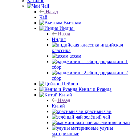
Каталог
Чай
Назад
Чай
Вьетнам
Индия
Назад
Индия
индийская
классика
ассам
дарджилинг 1
сбор
дарджилинг 2
сбор
Цейлон
Кения и Руанда
Китай
Назад
Китай
красный чай
зелёный чай
жасминовый чай
улуны
материковые