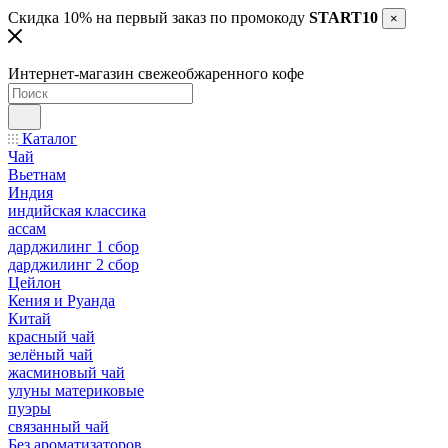
Скидка 10% на первый заказ по промокоду
START10
×
Интернет-магазин свежеобжаренного кофе
Каталог
Чай
Вьетнам
Индия
индийская классика
ассам
дарджилинг 1 сбор
дарджилинг 2 сбор
Цейлон
Кения и Руанда
Китай
красный чай
зелёный чай
жасминовый чай
улуны материковые
пуэры
связанный чай
Без ароматизаторов