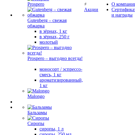
Prospero
О компани
Акции
Сертифика
и награды
Gutenberg – свежая
обжарка
в зёрнах, 1 кг
в зёрнах, 250 г
молотый
Prospero – выгодно всегда!
моносорт / эспрессо-
смесь, 1 кг
ароматизированный,
1 кг
Malongo
Бальзамы
Сиропы
сиропы, 1 л
сиропы, 250 мл