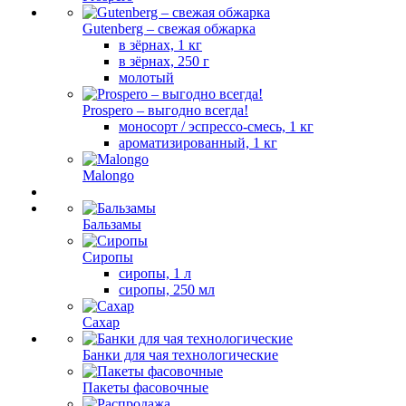
Gutenberg – свежая обжарка
в зёрнах, 1 кг
в зёрнах, 250 г
молотый
Prospero – выгодно всегда!
моносорт / эспрессо-смесь, 1 кг
ароматизированный, 1 кг
Malongo
Бальзамы
Сиропы
сиропы, 1 л
сиропы, 250 мл
Сахар
Банки для чая технологические
Пакеты фасовочные