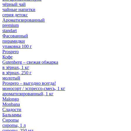
чёрный чай
чайные напитки
серия детокс
Ароматизированный
premium
standart
Фасованный
пирамидки
упаковка 100 г
Prospero
Кофе
Gutenberg – свежая обжарка
в зёрнах, 1 кг
в зёрнах, 250 г
молотый
Prospero – выгодно всегда!
моносорт / эспрессо-смесь, 1 кг
ароматизированный, 1 кг
Malongo
Monbana
Сладости
Бальзамы
Сиропы
сиропы, 1 л
сиропы, 250 мл