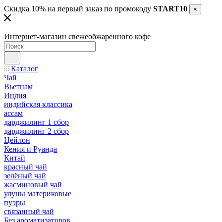
Скидка 10% на первый заказ по промокоду
START10
×
Интернет-магазин свежеобжаренного кофе
Каталог
Чай
Вьетнам
Индия
индийская классика
ассам
дарджилинг 1 сбор
дарджилинг 2 сбор
Цейлон
Кения и Руанда
Китай
красный чай
зелёный чай
жасминовый чай
улуны материковые
пуэры
связанный чай
Без ароматизаторов