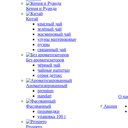
Кения и Руанда
Китай
красный чай
зелёный чай
жасминовый чай
улуны материковые
пуэры
связанный чай
Без ароматизаторов
чёрный чай
чайные напитки
серия детокс
Ароматизированный
premium
standart
О на
Фасованный
Акции
пирамидки
упаковка 100 г
Prospero