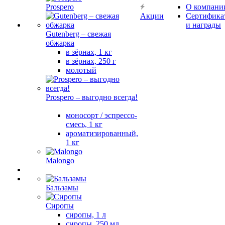
Prospero
О компани
Акции
Сертифика
и награды
Gutenberg – свежая
обжарка
в зёрнах, 1 кг
в зёрнах, 250 г
молотый
Prospero – выгодно всегда!
моносорт / эспрессо-
смесь, 1 кг
ароматизированный,
1 кг
Malongo
Бальзамы
Сиропы
сиропы, 1 л
сиропы, 250 мл