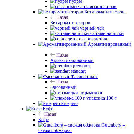
пуэры
связанный чай
Без ароматизаторов
Назад
Без ароматизаторов
чёрный чай
чайные напитки
серия детокс
Ароматизированный
Назад
Ароматизированный
premium
standart
Фасованный
Назад
Фасованный
пирамидки
упаковка 100 г
Prospero
Кофе
Назад
Кофе
Gutenberg –
свежая обжарка