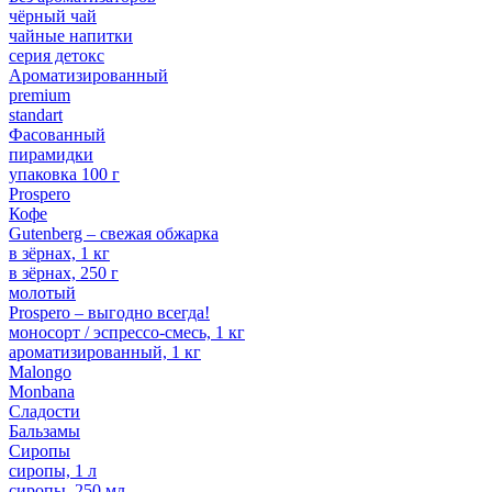
чёрный чай
чайные напитки
серия детокс
Ароматизированный
premium
standart
Фасованный
пирамидки
упаковка 100 г
Prospero
Кофе
Gutenberg – свежая обжарка
в зёрнах, 1 кг
в зёрнах, 250 г
молотый
Prospero – выгодно всегда!
моносорт / эспрессо-смесь, 1 кг
ароматизированный, 1 кг
Malongo
Monbana
Сладости
Бальзамы
Сиропы
сиропы, 1 л
сиропы, 250 мл