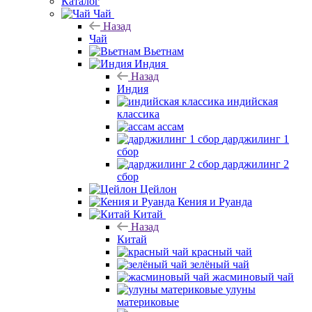
Каталог
Чай
Назад
Чай
Вьетнам
Индия
Назад
Индия
индийская
классика
ассам
дарджилинг 1
сбор
дарджилинг 2
сбор
Цейлон
Кения и Руанда
Китай
Назад
Китай
красный чай
зелёный чай
жасминовый чай
улуны
материковые