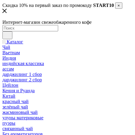
Скидка 10% на первый заказ по промокоду
START10
×
Интернет-магазин свежеобжаренного кофе
Каталог
Чай
Вьетнам
Индия
индийская классика
ассам
дарджилинг 1 сбор
дарджилинг 2 сбор
Цейлон
Кения и Руанда
Китай
красный чай
зелёный чай
жасминовый чай
улуны материковые
пуэры
связанный чай
Без ароматизаторов