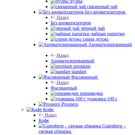
пуэры
связанный чай
Без ароматизаторов
Назад
Без ароматизаторов
чёрный чай
чайные напитки
серия детокс
Ароматизированный
Назад
Ароматизированный
premium
standart
Фасованный
Назад
Фасованный
пирамидки
упаковка 100 г
Prospero
Кофе
Назад
Кофе
Gutenberg –
свежая обжарка