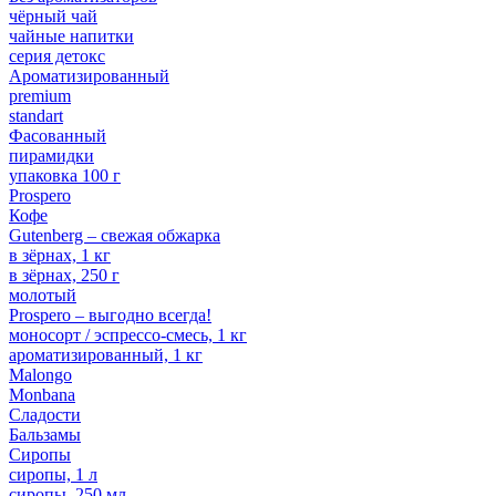
чёрный чай
чайные напитки
серия детокс
Ароматизированный
premium
standart
Фасованный
пирамидки
упаковка 100 г
Prospero
Кофе
Gutenberg – свежая обжарка
в зёрнах, 1 кг
в зёрнах, 250 г
молотый
Prospero – выгодно всегда!
моносорт / эспрессо-смесь, 1 кг
ароматизированный, 1 кг
Malongo
Monbana
Сладости
Бальзамы
Сиропы
сиропы, 1 л
сиропы, 250 мл