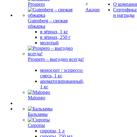
Prospero
О компани
Акции
Сертифика
и награды
Gutenberg – свежая
обжарка
в зёрнах, 1 кг
в зёрнах, 250 г
молотый
Prospero – выгодно всегда!
моносорт / эспрессо-
смесь, 1 кг
ароматизированный,
1 кг
Malongo
Бальзамы
Сиропы
сиропы, 1 л
сиропы, 250 мл