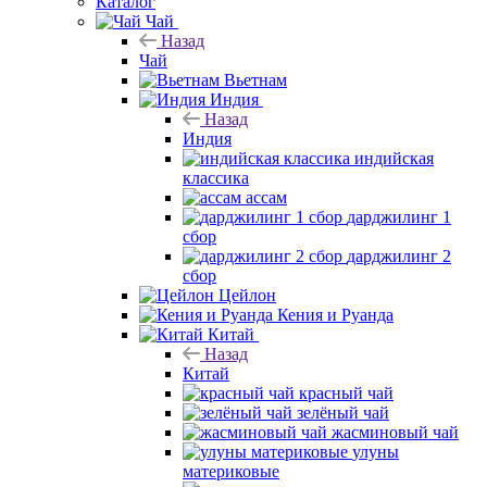
Каталог
Чай
Назад
Чай
Вьетнам
Индия
Назад
Индия
индийская
классика
ассам
дарджилинг 1
сбор
дарджилинг 2
сбор
Цейлон
Кения и Руанда
Китай
Назад
Китай
красный чай
зелёный чай
жасминовый чай
улуны
материковые