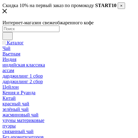
Скидка 10% на первый заказ по промокоду
START10
×
Интернет-магазин свежеобжаренного кофе
Каталог
Чай
Вьетнам
Индия
индийская классика
ассам
дарджилинг 1 сбор
дарджилинг 2 сбор
Цейлон
Кения и Руанда
Китай
красный чай
зелёный чай
жасминовый чай
улуны материковые
пуэры
связанный чай
Без ароматизаторов